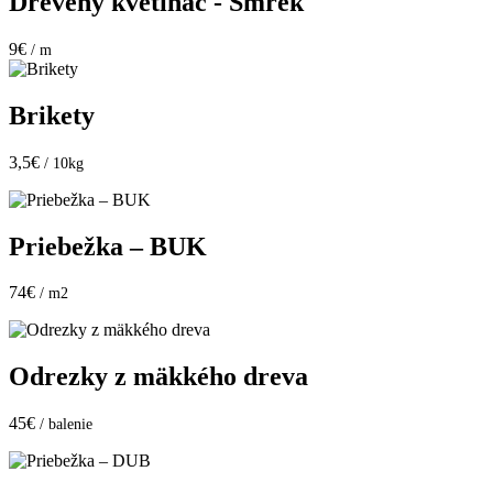
Drevený kvetináč - Smrek
9€
/ m
Brikety
3,5€
/ 10kg
Priebežka – BUK
74€
/ m2
Odrezky z mäkkého dreva
45€
/ balenie