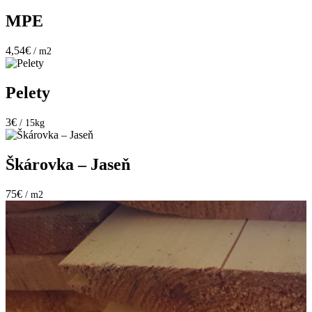
MPE
4,54€
/ m2
Pelety
3€
/ 15kg
Škárovka – Jaseň
75€
/ m2