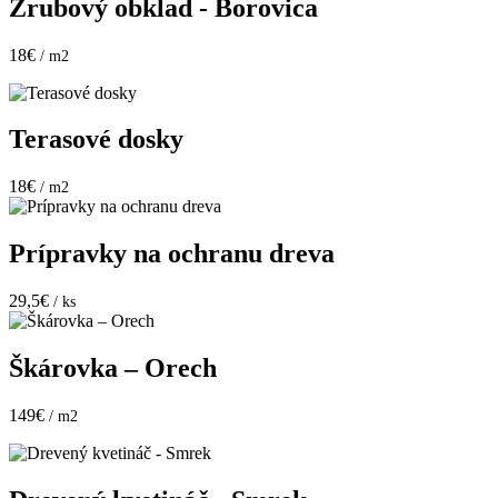
Zrubový obklad - Borovica
18€
/ m2
Terasové dosky
18€
/ m2
Prípravky na ochranu dreva
29,5€
/ ks
Škárovka – Orech
149€
/ m2