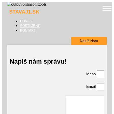
STAVAJ1.SK
Domov
DOMOV
Sortiment
SORTIMENT
KONTAKT
Kontakt
Napíš Nám
Napíš nám správu!
Meno
Email