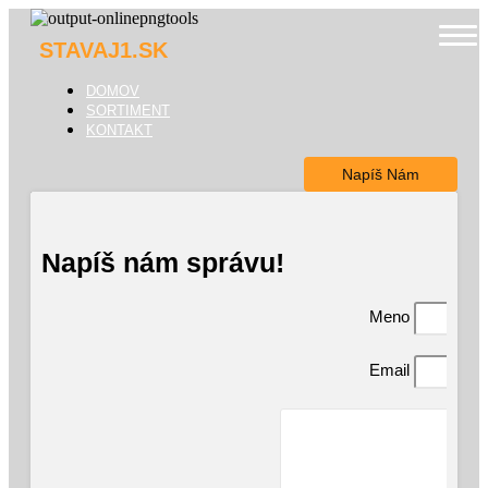
STAVAJ1.SK
Domov
DOMOV
Sortiment
SORTIMENT
KONTAKT
Kontakt
Napíš Nám
Napíš nám správu!
Meno
Email